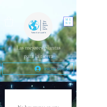
ME
NU
Las mejores plantas
para la tierra
Iniciar sesión
Grupos